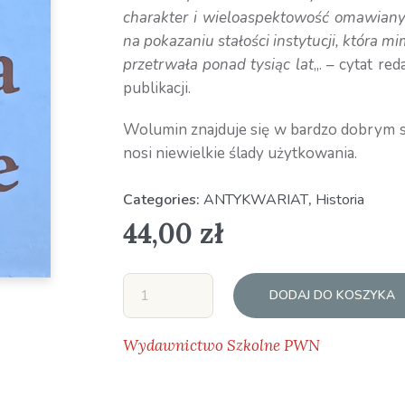
charakter i wieloaspektowość omawian
na pokazaniu stałości instytucji, która m
przetrwała ponad tysiąc lat
„. – cytat re
publikacji.
Wolumin znajduje się w bardzo dobrym st
nosi niewielkie ślady użytkowania.
Categories:
ANTYKWARIAT
,
Historia
44,00
zł
DODAJ DO KOSZYKA
Wydawnictwo Szkolne PWN