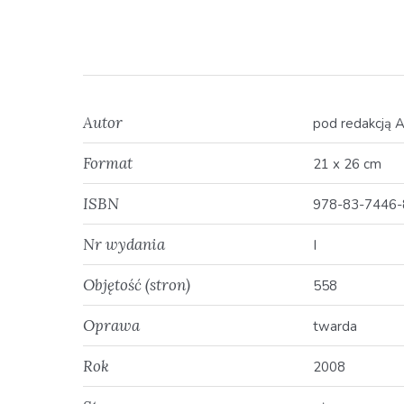
Autor
pod redakcją 
Format
21 x 26 cm
ISBN
978-83-7446-
Nr wydania
I
Objętość (stron)
558
Oprawa
twarda
Rok
2008