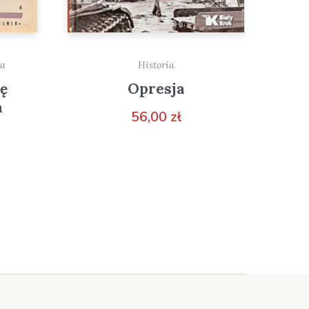
ia
Historia
ę
Opresja
a
56,00
zł