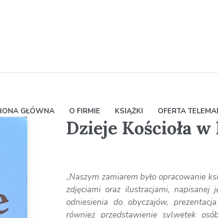
RONA GŁÓWNA
O FIRMIE
KSIĄŻKI
OFERTA TELEM
Dzieje Kościoła w 
„
Naszym zamiarem było opracowanie ksią
zdjęciami oraz ilustracjami, napisane
odniesienia do obyczajów, prezentacj
również przedstawienie sylwetek osób