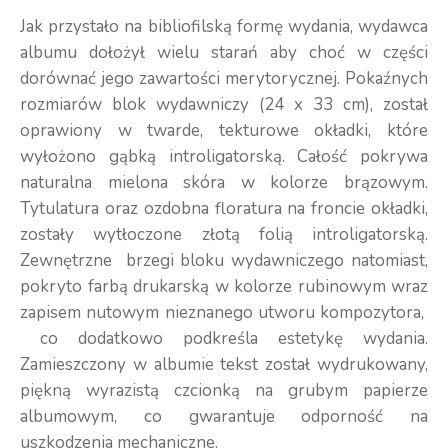
Jak przystało na bibliofilską formę wydania, wydawca
albumu dołożył wielu starań aby choć w części
dorównać jego zawartości merytorycznej. Pokaźnych
rozmiarów blok wydawniczy (24 x 33 cm), został
oprawiony w twarde, tekturowe okładki, które
wyłożono gąbką introligatorską. Całość pokrywa
naturalna mielona skóra w kolorze brązowym.
Tytulatura oraz ozdobna floratura na froncie okładki,
zostały wytłoczone złotą folią introligatorską.
Zewnętrzne brzegi bloku wydawniczego natomiast,
pokryto farbą drukarską w kolorze rubinowym wraz
zapisem nutowym nieznanego utworu kompozytora,
co dodatkowo podkreśla estetykę wydania.
Zamieszczony w albumie tekst został wydrukowany,
piękną wyrazistą czcionką na grubym papierze
albumowym, co gwarantuje odporność na
uszkodzenia mechaniczne.