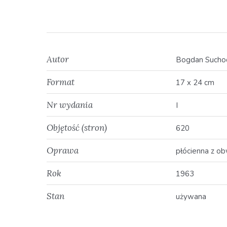
Autor
Bogdan Suchod
Format
17 x 24 cm
Nr wydania
I
Objętość (stron)
620
Oprawa
płócienna z o
Rok
1963
Stan
używana