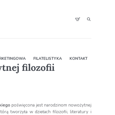
ARKETINGOWA
FILATELISTYKA
KONTAKT
nej filozofii
kiego
poświęcona jest narodzinom nowożytnej
órą tworzyła w dziełach filozofii, literatury i