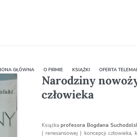
RONA GŁÓWNA
O FIRMIE
KSIĄŻKI
OFERTA TELEM
Narodziny nowożyt
człowieka
Książka
profesora Bogdana Suchodols
( renesansowej ) koncepcji człowieka, kt