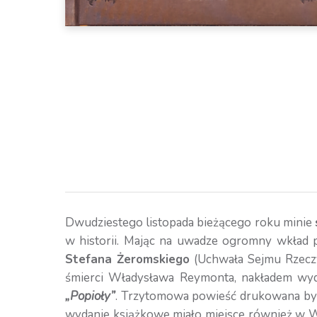
Dwudziestego listopada bieżącego roku minie
w historii. Mając na uwadze ogromny wkład p
Stefana Żeromskiego
(Uchwała Sejmu Rzeczyp
śmierci Władysława Reymonta, nakładem wyda
„Popioły”
. Trzytomowa powieść drukowana był
wydanie książkowe miało miejsce również w 