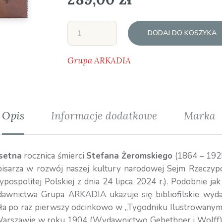
DODAJ DO KOSZYKA
Grupa ARKADIA
Opis
Informacje dodatkowe
Marka
setna
rocznica śmierci
Stefana Żeromskiego
(1864 – 1925
isarza w rozwój naszej kultury narodowej Sejm Rzeczypo
ospolitej Polskiej z dnia 24 lipca 2024 r.). Podobnie jak
wnictwa Grupa ARKADIA ukazuje się bibliofilskie wydani
a po raz pierwszy odcinkowo w „Tygodniku Ilustrowanym” 
Warszawie w roku 1904 (Wydawnictwo Gebethner i Wolff). 