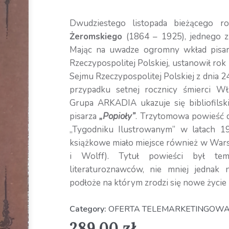
Dwudziestego listopada bieżącego 
Żeromskiego
(1864 – 1925), jednego z 
Mając na uwadze ogromny wkład pisar
Rzeczypospolitej Polskiej, ustanowił ro
Sejmu Rzeczypospolitej Polskiej z dnia 24
przypadku setnej rocznicy śmierci W
Grupa ARKADIA ukazuje się bibliofilsk
pisarza
„Popioły”
. Trzytomowa powieść 
„Tygodniku Ilustrowanym” w latach 1
książkowe miało miejsce również w Wa
i Wolff). Tytuł powieści był te
literaturoznawców, nie mniej jednak n
podłoże na którym zrodzi się nowe życie 
Category:
OFERTA TELEMARKETINGOW
289,00
zł