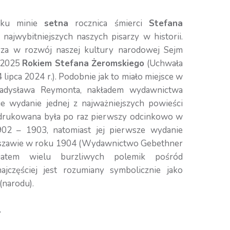
roku minie
setna
rocznica śmierci
Stefana
najwybitniejszych naszych pisarzy w historii.
za w rozwój naszej kultury narodowej Sejm
k 2025
Rokiem Stefana Żeromskiego
(Uchwała
 lipca 2024 r.). Podobnie jak to miało miejsce w
ładysława Reymonta, nakładem wydawnictwa
ie wydanie jednej z najważniejszych powieści
drukowana była po raz pierwszy odcinkowo w
902 – 1903, natomiast jej pierwsze wydanie
rszawie w roku 1904 (Wydawnictwo Gebethner
matem wielu burzliwych polemik pośród
ajczęściej jest rozumiany symbolicznie jako
(narodu).
A