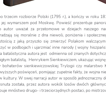
po trzecim rozbiorze Polski (1795 r.), a kończy w roku 
ed jej wymarszem pod Moskwę. Powieść prezentuje panor
 to autor uważał za przełomowe w dziejach naszego n
adzają się moralnie z dna niewoli, poniżenia i społeczn
tością z jaką przyszło się zmierzyć Polakom walczącym
czyć w podbojach i ujarzmiać inne narody ( wojny hiszpań
ja batalistyczna autora jest odmienna od znanych dotychc
łym batalistą, Henrykiem Sienkiewiczem, ukazując wojnę od
y bohaterów sienkiewiczowskiej Trylogii czy malarstw
yższych poświęceń, pomijając zupełnie fakty, że wojna ni
w kultury. W swej narracji autor w sposób jednoznaczny de
 osnuta została, przez autora wokół losów dwóch głównyc
puje mnóstwo drugo- i trzeciorzędnych postaci, po mistrz