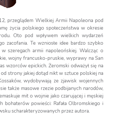
1812, przeglądem Wielkiej Armii Napoleona pod
amę życia polskiego społeczeństwa w okresie
arodu. Oto pod wpływem wielkich wydarzeń
ego zacofania. Te wzniosłe idee bardzo szybko
 w szeregach armii napoleońskiej. Walcząc o
skie, wojny francusko-pruskie, wyprawy na San
zas wzorców epickich. Żeromski odważył się na
 strony jakiej dotąd nikt w sztuce polskiej na
o Kossaków, wydobywają ze zjawisk wojennych
esie także masowe rzezie podbijanych narodów,
maskuje mit o wojnie jako czarującej i męskiej
h bohaterów powieści: Rafała Olbromskiego i
owsku scharakteryzowanych przez autora.