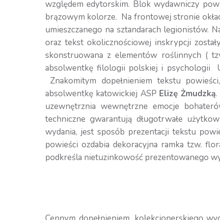
względem edytorskim. Blok wydawniczy powieś
brązowym kolorze. Na frontowej stronie okładk
umieszczanego na sztandarach legionistów. Na
oraz tekst okolicznościowej inskrypcji zost
skonstruowana z elementów roślinnych ( tz
absolwentkę filologii polskiej i psychologii
Znakomitym dopełnieniem tekstu powieści, 
absolwentkę katowickiej ASP
Elizę Żmudzką
.
uzewnętrznia wewnętrzne emocje bohaterów
techniczne gwarantują długotrwałe użytkow
wydania, jest sposób prezentacji tekstu pow
powieści ozdabia dekoracyjna ramka tzw. fl
podkreśla nietuzinkowość prezentowanego wy
Cennym dopełnieniem, kolekcjonerskiego wyda