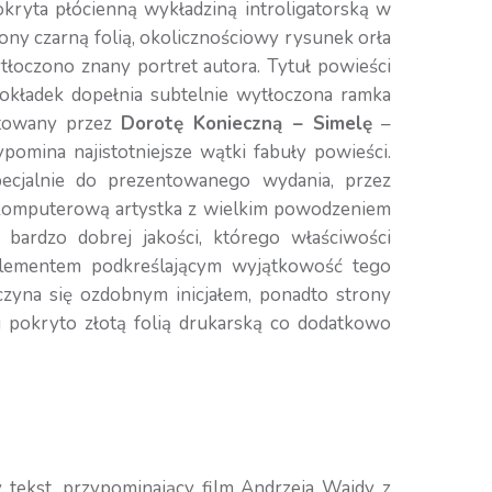
kryta płócienną wykładziną introligatorską w
ony czarną folią, okolicznościowy rysunek orła
tłoczono znany portret autora. Tytuł powieści
 okładek dopełnia subtelnie wytłoczona ramka
otowany przez
Dorotę Konieczną – Simelę
–
pomina najistotniejsze wątki fabuły powieści.
pecjalnie do prezentowanego wydania, przez
ę komputerową artystka z wielkim powodzeniem
ardzo dobrej jakości, którego właściwości
 elementem podkreślającym wyjątkowość tego
czyna się ozdobnym inicjałem, ponadto strony
 pokryto złotą folią drukarską co dodatkowo
 tekst, przypominający film Andrzeja Wajdy z