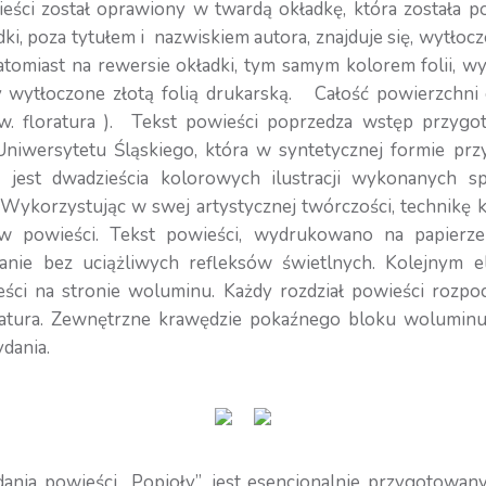
ci został oprawiony w twardą okładkę, która została po
i, poza tytułem i nazwiskiem autora, znajduje się, wytłocz
tomiast na rewersie okładki, tym samym kolorem folii, wy
ały wytłoczone złotą folią drukarską. Całość powierzchni
w. floratura ). Tekst powieści poprzedza wstęp przyg
 Uniwersytetu Śląskiego, która w syntetycznej formie przy
jest dwadzieścia kolorowych ilustracji wykonanych s
 Wykorzystując w swej artystycznej twórczości, technik
 powieści. Tekst powieści, wydrukowano na papierze b
anie bez uciążliwych refleksów świetlnych. Kolejnym
ieści na stronie woluminu. Każdy rozdział powieści rozpo
oratura. Zewnętrzne krawędzie pokaźnego bloku woluminu
dania.
nia powieści „Popioły”, jest esencjonalnie przygotowany