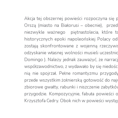
Akcja tej obszernej powieści rozpoczyna się 
Orszą (miasto na Białorusi – obecnie), prz
niezwykle ważnego piętnastolecia, które
historycznych epoki napoleońskiej Polacy odr
zostają skonfrontowane z wojenną rzeczywis
odzyskanie własnej wolności musieli uczestni
Domingo ). Należy jednak zauważyć, że narrac
współzawodnictwo, z wydawało by się niedościg
nią nie spojrzał. Pełne romantyzmu przygod
przede wszystkim żołnierską gotowość do najw
zbiorowe gwałty, rabunki i niszczenie zabytkó
przygodzie. Kompozycyjnie, fabuła powieści
Krzysztofa Cedry. Obok nich w powieści wystę