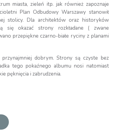
rum miasta, zieleń itp. jak również zapoznaje
ścioletni Plan Odbudowy Warszawy stanowił
nej stolicy. Dla architektów oraz historyków
gą się okazać strony rozkładane ( zwane
ano przepiękne czarno-białe ryciny z planami
e przynajmniej dobrym. Strony są czyste bez
kładka tego pokaźnego albumu nosi natomiast
ie pęknięcia i zabrudzenia.