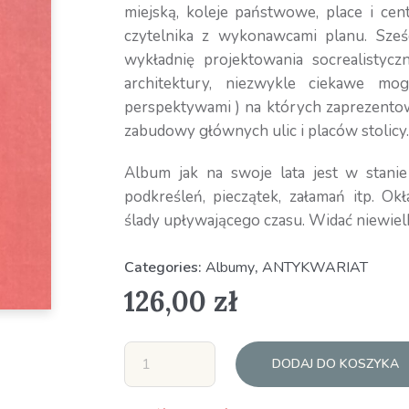
miejską, koleje państwowe, place i cent
czytelnika z wykonawcami planu. Sze
wykładnię projektowania socrealistycz
architektury, niezwykle ciekawe mo
perspektywami ) na których zaprezentow
zabudowy głównych ulic i placów stolicy.
Album jak na swoje lata jest w stani
podkreśleń, pieczątek, załamań itp. O
ślady upływającego czasu. Widać niewielk
Categories:
Albumy
,
ANTYKWARIAT
126,00
zł
DODAJ DO KOSZYKA