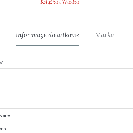
Książka i Wiedza
Informacje dodatkowe
Marka
aw
owane
nna