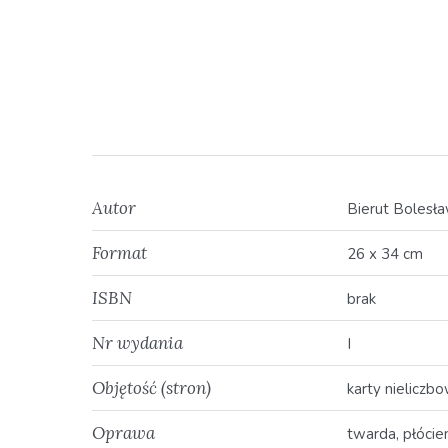
Autor
Bierut Bolesł
Format
26 x 34 cm
ISBN
brak
Nr wydania
I
Objętość (stron)
karty nieliczb
Oprawa
twarda, płócie