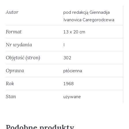
Autor
pod redakcją Giennadija
Ivanovica Caregorodcewa
Format
13 x 20 cm
Nr wydania
I
Objętość (stron)
302
Oprawa
płócienna
Rok
1968
Stan
używane
Podobne produkty