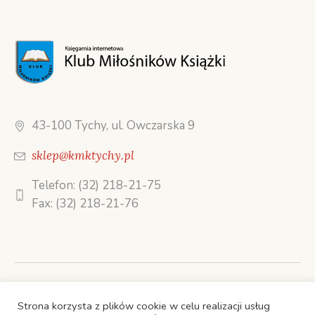
43-100 Tychy, ul. Owczarska 9
sklep@kmktychy.pl
Telefon: (32) 218-21-75
Fax: (32) 218-21-76
STRONA GŁÓWNA
Strona korzysta z plików cookie w celu realizacji usług