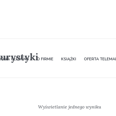
urystyki
RONA GŁÓWNA
O FIRMIE
KSIĄŻKI
OFERTA TELEM
Wyświetlanie jednego wyniku