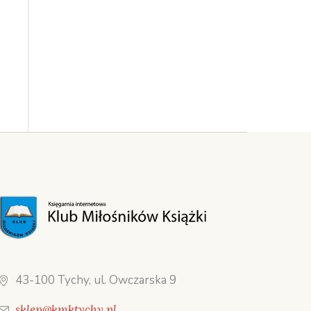
43-100 Tychy, ul. Owczarska 9
sklep@kmktychy.pl