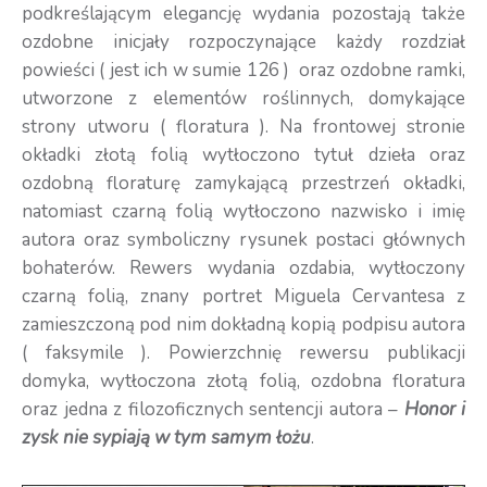
podkreślającym elegancję wydania pozostają także
ozdobne inicjały rozpoczynające każdy rozdział
powieści ( jest ich w sumie 126 ) oraz ozdobne ramki,
utworzone z elementów roślinnych, domykające
strony utworu ( floratura ). Na frontowej stronie
okładki złotą folią wytłoczono tytuł dzieła oraz
ozdobną floraturę zamykającą przestrzeń okładki,
natomiast czarną folią wytłoczono nazwisko i imię
autora oraz symboliczny rysunek postaci głównych
bohaterów. Rewers wydania ozdabia, wytłoczony
czarną folią, znany portret Miguela Cervantesa z
zamieszczoną pod nim dokładną kopią podpisu autora
( faksymile ). Powierzchnię rewersu publikacji
domyka, wytłoczona złotą folią, ozdobna floratura
oraz jedna z filozoficznych sentencji autora –
Honor i
zysk nie sypiają w tym samym łożu
.