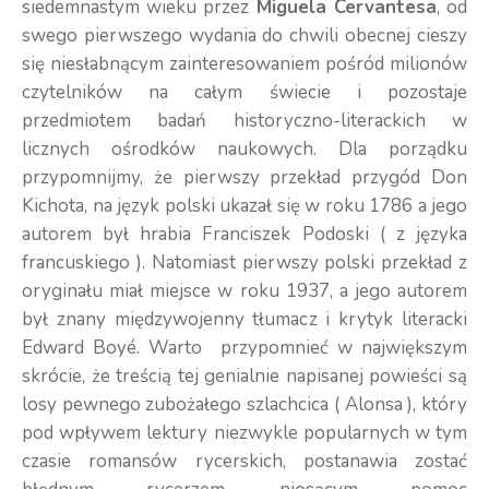
siedemnastym wieku przez
Miguela Cervantesa
, od
swego pierwszego wydania do chwili obecnej cieszy
się niesłabnącym zainteresowaniem pośród milionów
czytelników na całym świecie i pozostaje
przedmiotem badań historyczno-literackich w
licznych ośrodków naukowych. Dla porządku
przypomnijmy, że pierwszy przekład przygód Don
Kichota, na język polski ukazał się w roku 1786 a jego
autorem był hrabia Franciszek Podoski ( z języka
francuskiego ). Natomiast pierwszy polski przekład z
oryginału miał miejsce w roku 1937, a jego autorem
był znany międzywojenny tłumacz i krytyk literacki
Edward Boyé. Warto przypomnieć w największym
skrócie, że treścią tej genialnie napisanej powieści są
losy pewnego zubożałego szlachcica ( Alonsa ), który
pod wpływem lektury niezwykle popularnych w tym
czasie romansów rycerskich, postanawia zostać