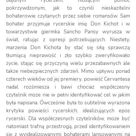
błędnym rycerzem, niosącym pomoc
pokrzywdzonym, jak to czynili nieskazitelni
bohaterowie czytanych przez siebie romansów. Sam
bohater przyjmuje rycerskie imię Don Kichot i w
towarzystwie giermka Sancho Pansy wyrusza w
świat, ratując z opresji potrzebujących. Niestety,
marzenia Don Kichota by stać się siłą sprawczą
tłumiącą nieprawość i zło szybko zweryfikowało
życie, stając się przyczyną wielu przezabawnych ale
także niebezpiecznych zdarzeń. Mimo upływu ponad
czterech wieków od jej premiery, powieść Cervantesa
nadal rozśmiesza i bawi chociaż współczesny
czytelnik może nie w pełni identyfikować cel w jakim
była napisana. Ówcześnie była to subtelnie wyrażona
krytyka powieści rycerskich, idealizujących epos
rycerski. Dla współczesnych czytelników, może być
natomiast trafną przestrogą, przed identyfikowaniem
się z wyidealizowanymi bohaterami lansowanymi na