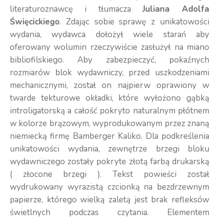
literaturoznawcę i tłumacza
Juliana Adolfa
Święcickiego
. Zdając sobie sprawę z unikatowości
wydania, wydawca dołożył wiele starań aby
oferowany wolumin rzeczywiście zasłużył na miano
bibliofilskiego. Aby zabezpieczyć, pokaźnych
rozmiarów blok wydawniczy, przed uszkodzeniami
mechanicznymi, został on najpierw oprawiony w
twarde tekturowe okładki, które wyłożono gąbką
introligatorską a całość pokryto naturalnym płótnem
w kolorze brązowym, wyprodukowanym przez znaną
niemiecką firmę Bamberger Kaliko. Dla podkreślenia
unikatowości wydania, zewnętrze brzegi bloku
wydawniczego zostały pokryte złotą farbą drukarską
( złocone brzegi ). Tekst powieści został
wydrukowany wyrazistą czcionką na bezdrzewnym
papierze, którego wielką zaletą jest brak refleksów
świetlnych podczas czytania. Elementem