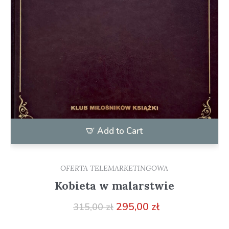
Add to Cart
OFERTA TELEMARKETINGOWA
Kobieta w malarstwie
Pierwotna
Aktualna
295,00
zł
315,00
zł
cena
cena