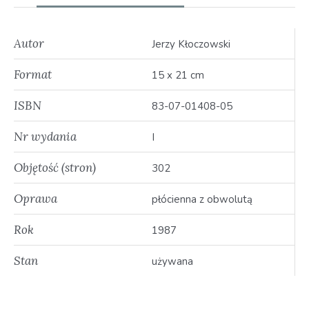
Autor
Jerzy Kłoczowski
Format
15 x 21 cm
ISBN
83-07-01408-05
Nr wydania
I
Objętość (stron)
302
Oprawa
płócienna z obwolutą
Rok
1987
Stan
używana