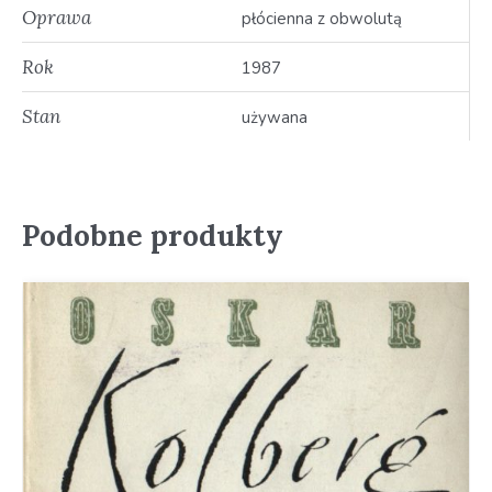
Oprawa
płócienna z obwolutą
Rok
1987
Stan
używana
Podobne produkty