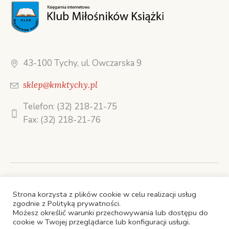
43-100 Tychy, ul. Owczarska 9
sklep@kmktychy.pl
Telefon: (32) 218-21-75
Fax: (32) 218-21-76
STRONA GŁÓWNA
Strona korzysta z plików cookie w celu realizacji usług
zgodnie z Polityką prywatności.
OFERTA TELEMARKETINGOWA
KSIĄŻKI
Możesz określić warunki przechowywania lub dostępu do
O FIRMIE
KONTAKT
cookie w Twojej przeglądarce lub konfiguracji usługi.