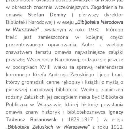
w okresach znacznie wcześniejszych. Zagadnienia te
omawia
Stefan Demby
( pierwszy dyrektor
Biblioteki Narodowej ) w eseju
„Bibljoteka Narodowa
w Warszawie”
, wydanym w roku 1930, którego
treść jest zamieszczona w kolejnej części
prezentowanego opracowania. Autor z wielkim
znawstwem tematu omawia najważniejsze zalążki
przyszłej Wszechnicy Narodowej, rodzące się jeszcze
w początkach XVIII wieku za sprawą referendarza
koronnego Józefa Andrzeja Załuskiego i jego braci,
którzy gromadzili cenne rękopisy i książki z myślą o
pierwszej narodowej bibliotece. Według zamierzeń
rodziny Załuskich, jej zaczątkiem miała być Biblioteka
Publiczna w Warszawie, której historię powstania
omawia znany historyk i bibliotekoznawca
Ignacy
Tadeusz Baranowski
( 1879-1917 ) w eseju
„
Biblioteka Załuskich w Warszawie”
z roku 1912,