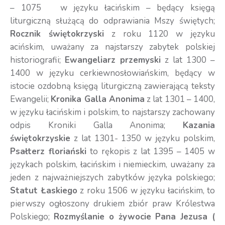
– 1075 w języku łacińskim – będący księgą
liturgiczną służącą do odprawiania Mszy świętych;
Rocznik świętokrzyski
z roku 1120 w języku
acińskim, uważany za najstarszy zabytek polskiej
historiografii;
Ewangeliarz przemyski
z lat 1300 –
1400 w języku cerkiewnosłowiańskim, będący w
istocie ozdobną księgą liturgiczną zawierającą teksty
Ewangelii;
Kronika Galla Anonima
z lat 1301 – 1400,
w języku łacińskim i polskim, to najstarszy zachowany
odpis Kroniki Galla Anonima;
Kazania
świętokrzyskie
z lat 1301- 1350 w języku polskim,
Psałterz floriański
to rękopis z lat 1395 – 1405 w
językach polskim, łacińskim i niemieckim, uważany za
jeden z najważniejszych zabytków języka polskiego;
Statut Łaskiego
z roku 1506 w języku łacińskim, to
pierwszy ogłoszony drukiem zbiór praw Królestwa
Polskiego;
Rozmyślanie o żywocie Pana Jezusa (