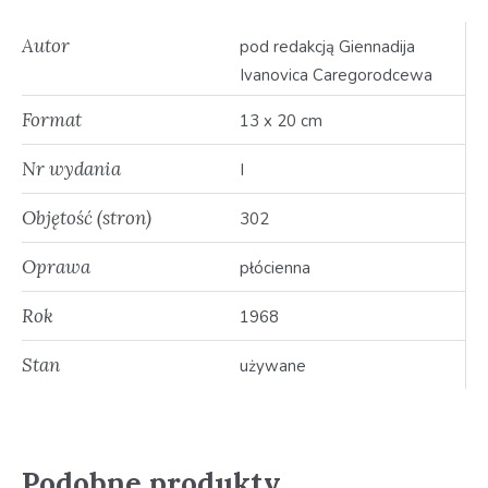
Autor
pod redakcją Giennadija
Ivanovica Caregorodcewa
Format
13 x 20 cm
Nr wydania
I
Objętość (stron)
302
Oprawa
płócienna
Rok
1968
Stan
używane
Podobne produkty