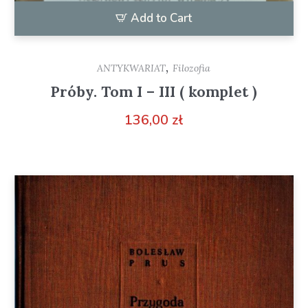
Add to Cart
,
ANTYKWARIAT
Filozofia
Próby. Tom I – III ( komplet )
136,00
zł