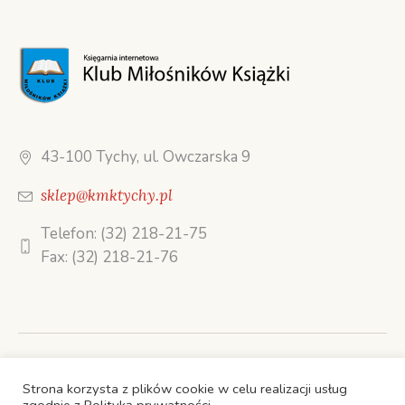
43-100 Tychy, ul. Owczarska 9
sklep@kmktychy.pl
Telefon: (32) 218-21-75
Fax: (32) 218-21-76
STRONA GŁÓWNA
Strona korzysta z plików cookie w celu realizacji usług