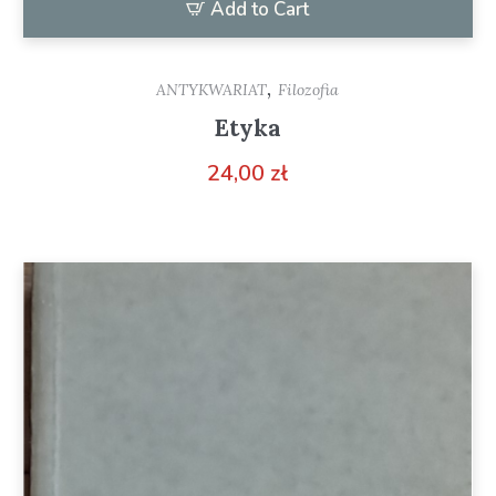
Add to Cart
,
ANTYKWARIAT
Filozofia
Etyka
24,00
zł