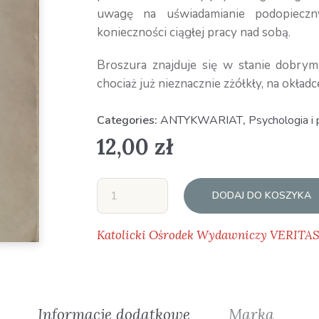
uwagę na uświadamianie podopiecz
konieczności ciągłej pracy nad sobą.
Broszura znajduje się w stanie dobrym
chociaż już nieznacznie zżółkły, na okładc
Categories:
ANTYKWARIAT
,
Psychologia i
12,00
zł
DODAJ DO KOSZYKA
Katolicki Ośrodek Wydawniczy VERITA
Informacje dodatkowe
Marka