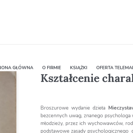
RONA GŁÓWNA
O FIRMIE
KSIĄŻKI
OFERTA TELEM
Kształcenie chara
Broszurowe wydanie dzieła
Mieczysła
bezcennych uwag, znanego psychologa w 
młodzieży, przez ich wychowawców, rod
podstawowe zasady psychologicznego dzia