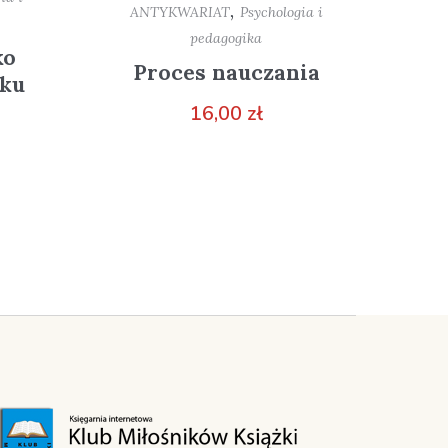
,
ANTYKWARIAT
Psychologia i
pedagogika
ko
Proces nauczania
eku
16,00
zł