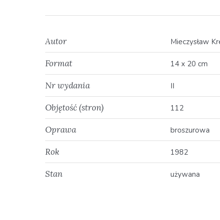
Autor
Mieczysław Kr
Format
14 x 20 cm
Nr wydania
II
Objętość (stron)
112
Oprawa
broszurowa
Rok
1982
Stan
używana