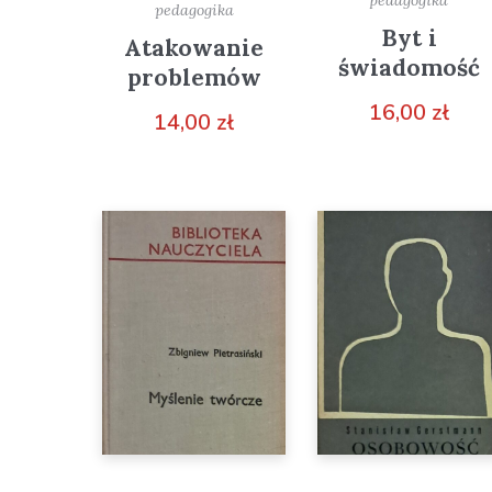
pedagogika
Byt i
Atakowanie
świadomość
problemów
16,00
zł
14,00
zł