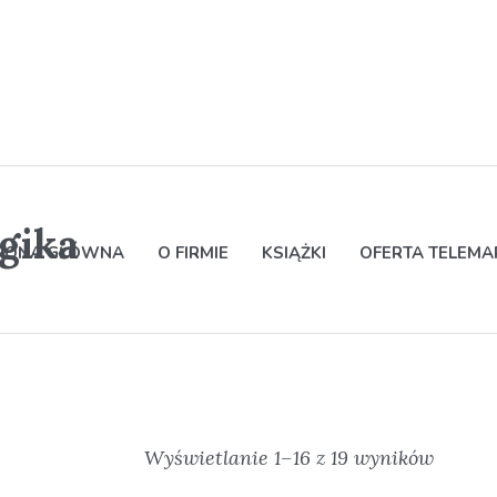
gika
RONA GŁÓWNA
O FIRMIE
KSIĄŻKI
OFERTA TELEM
Wyświetlanie 1–16 z 19 wyników