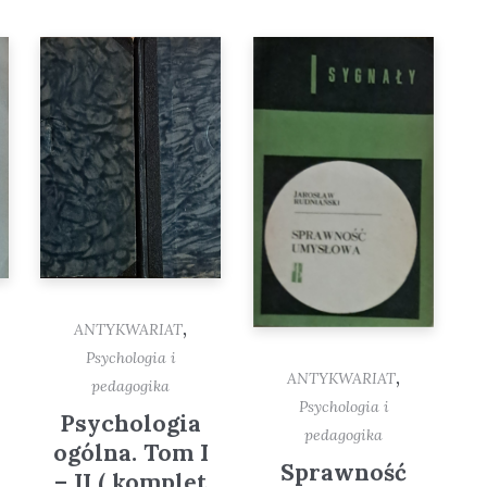
,
ANTYKWARIAT
Psychologia i
,
ANTYKWARIAT
pedagogika
Psychologia i
Psychologia
pedagogika
ogólna. Tom I
Sprawność
– II ( komplet