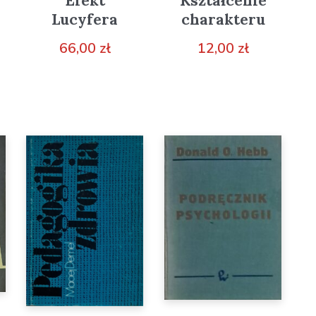
Kształcenie
Efekt
charakteru
Lucyfera
12,00
zł
66,00
zł