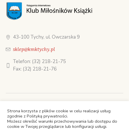
43-100 Tychy, ul. Owczarska 9
sklep@kmktychy.pl
Telefon: (32) 218-21-75
Fax: (32) 218-21-76
STRONA GŁÓWNA
Strona korzysta z plików cookie w celu realizacji usług
OFERTA TELEMARKETINGOWA
KSIĄŻKI
zgodnie z Polityką prywatności.
Możesz określić warunki przechowywania lub dostępu do
O FIRMIE
KONTAKT
cookie w Twojej przeglądarce lub konfiguracji usługi.