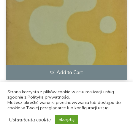
Add to Cart
Strona korzysta z plików cookie w celu realizacji usług
,
ANTYKWARIAT
Psychologia i pedagogika
zgodnie z Polityką prywatności.
Możesz określić warunki przechowywania lub dostępu do
Wielki spór o psychikę
cookie w Twojej przeglądarce lub konfiguracji usługi.
16,00
zł
Ustawienia cookie
Akceptuj