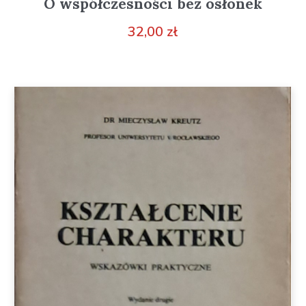
O współczesności bez osłonek
32,00
zł