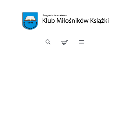
Oferta
telemarketingowa
Zamówienia prosimy
składać telefonicznie,
poprzez wysłanie faxem