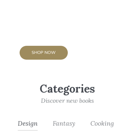
wydrukowanego
formularza bądź za pomocą
poczty elektronicznej.
SHOP NOW
Categories
Discover new books
Design
Fantasy
Cooking