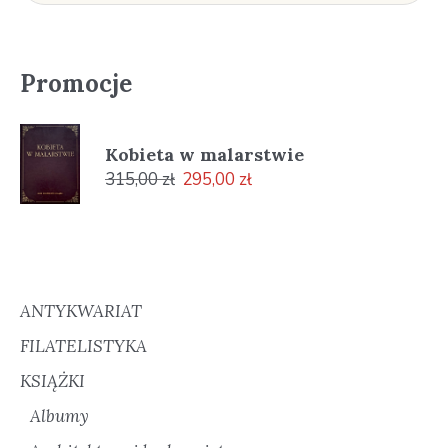
Promocje
Kobieta w malarstwie
Pierwotna
Aktualna
315,00
zł
295,00
zł
cena
cena
wynosiła:
wynosi:
315,00 zł.
295,00 zł.
ANTYKWARIAT
FILATELISTYKA
KSIĄŻKI
Albumy